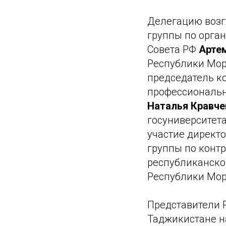
Делегацию возг
группы по орга
Совета РФ
Арте
Республики Мор
председатель к
профессиональн
Наталья Кравче
госуниверситет
участие директ
группы по конт
республиканско
Республики Мо
Представители 
Таджикистане н