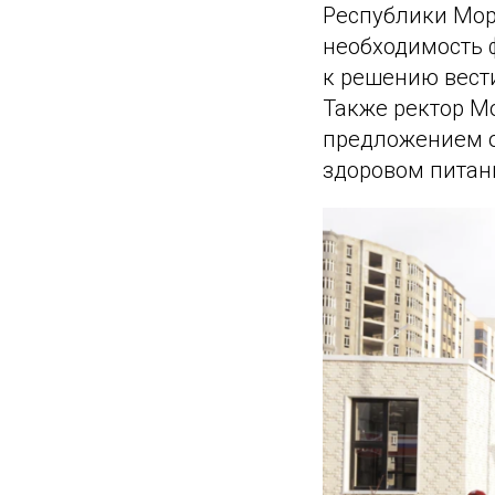
Республики Мо
необходимость 
к решению вести
Также ректор М
предложением о
здоровом питан