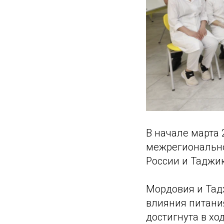
В начале марта 
межрегионально
России и Таджи
Мордовия и Тад
влияния питани
достигнута в хо