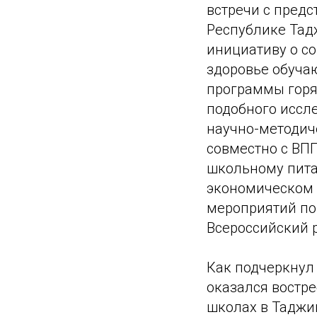
встречи с пред
Республике Та
инициативу о с
здоровье обуча
программы горя
подобного иссл
научно-методич
совместно с ВП
школьному пита
экономическом 
мероприятий по
Всероссийский 
Как подчеркнул
оказался востре
школах в Таджи