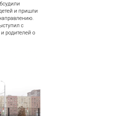
обсудили
детей и пришли
 направлению.
ыступил с
и родителей о