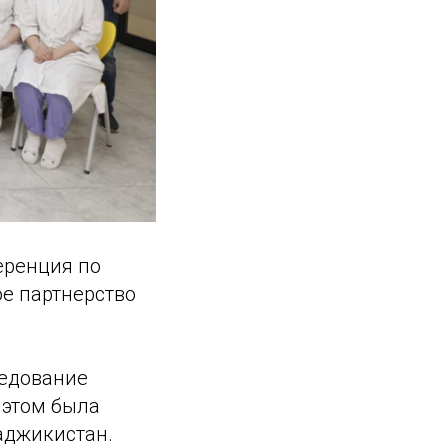
еренция по
е партнерство
ледование
 этом была
аджикистан.