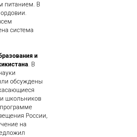
м питанием. В
Мордовии.
всем
ена система
бразования и
жикистана
. В
науки
ли обсуждены
 касающиеся
ки школьников
о программе
вещения России,
учение на
редложил