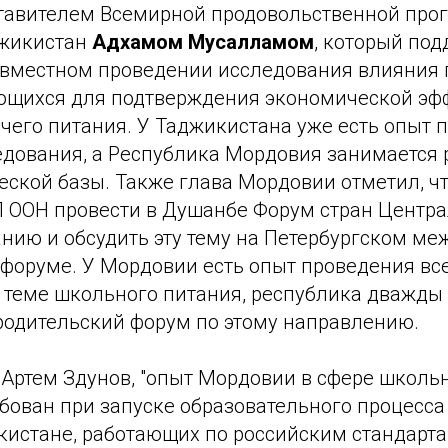
ставителем Всемирной продовольственной про
джикистан
Адхамом Мусалламом
, который по
овместном проведении исследования влияния 
ющихся для подтверждения экономической эф
чего питания. У Таджикистана уже есть опыт 
едования, а Республика Мордовия занимается 
еской базы. Также глава Мордовии отметил, ч
П ООН провести в Душанбе Форум стран Центра
нию и обсудить эту тему на Петербургском м
форуме. У Мордовии есть опыт проведения вс
 теме школьного питания, республика дважд
родительский форум по этому направлению.
 Артем Здунов, "опыт Мордовии в сфере школь
бован при запуске образовательного процесса 
кистане, работающих по российским стандарта