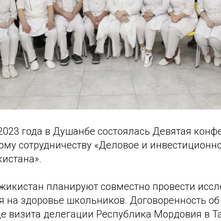
2023 года в Душанбе состоялась Девятая конф
му сотрудничеству «Деловое и инвестиционно
кистана».
жикистан планируют совместно провести исс
я на здоровье школьников. Договоренность об
де визита делегации Республика Мордовия в Т