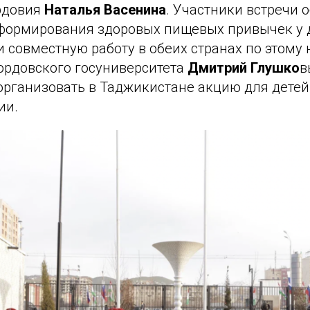
рдовия
Наталья Васенина
. Участники встречи 
формирования здоровых пищевых привычек у 
 совместную работу в обеих странах по этому
ордовского госуниверситета
Дмитрий Глушко
в
рганизовать в Таджикистане акцию для детей 
ии.