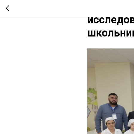
Мордови
исследов
школьни