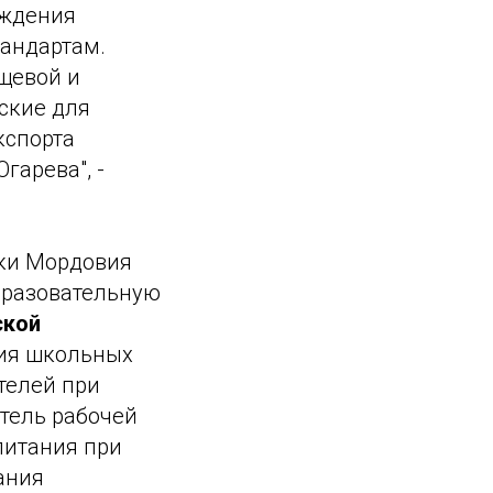
еждения
андартам.
щевой и
ские для
кспорта
гарева", -
ки Мордовия
бразовательную
ской
ия школьных
телей при
тель рабочей
питания при
ания