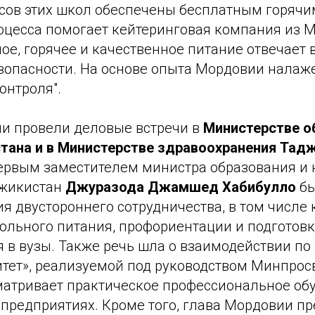
сов этих школ обеспечены бесплатным горячи
оцесса помогает кейтеринговая компания из 
е, горячее и качественное питание отвечает 
зопасности. На основе опыта Мордовии налаж
онтроля".
и провели деловые встречи в
Министерстве о
тана и в Министерстве здравоохранения Тад
первым заместителем министра образования и 
джикистан
Джуразода Джамшед Хабибулло
бы
я двустороннего сотрудничества, в том числе
ольного питания, профориентации и подготов
я в вузы. Также речь шла о взаимодействии п
тет», реализуемой под руководством Минпрос
матривает практическое профессиональное об
редприятиях. Кроме того, глава Мордовии п