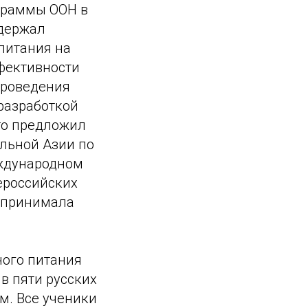
граммы ООН в
ддержал
питания на
фективности
проведения
разработкой
то предложил
льной Азии по
еждународном
ероссийских
ы принимала
ного питания
в пяти русских
м. Все ученики