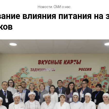
я и Таджикистан проведу
Новости. СМИ о нас.
ание влияния питания на 
ков