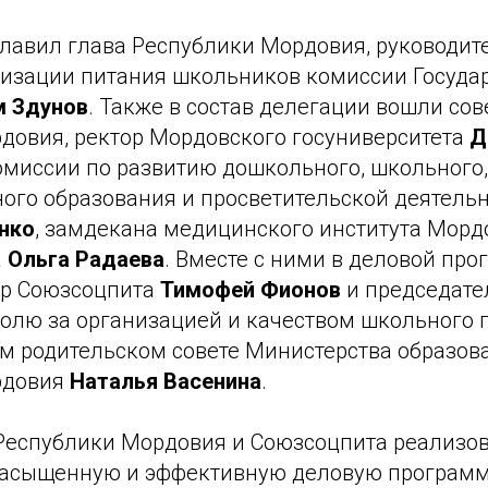
лавил глава Республики Мордовия, руководит
низации питания школьников комиссии Госуда
м Здунов
. Также в состав делегации вошли со
довия, ректор Мордовского госуниверситета
Д
омиссии по развитию дошкольного, школьного,
ого образования и просветительской деятель
нко
, замдекана медицинского института Морд
а
Ольга Радаева
. Вместе с ними в деловой пр
ор Союзсоцпита
Тимофей Фионов
и председате
ролю за организацией и качеством школьного 
м родительском совете Министерства образов
рдовия
Наталья Васенина
.
Республики Мордовия и Союзсоцпита реализов
асыщенную и эффективную деловую программу