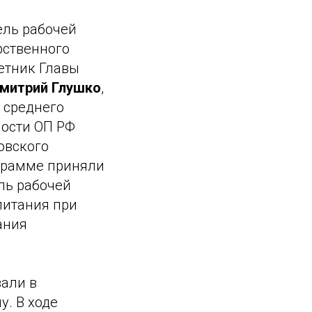
ель рабочей
рственного
ветник Главы
митрий Глушко
,
 среднего
ности ОП РФ
овского
ограмме приняли
ль рабочей
питания при
ания
али в
. В ходе