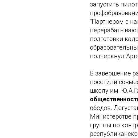
запустить пилот
профобразовани
"Партнером с н
перерабатывающ
подготовки кадр
образовательных
подчеркнул Арт
В завершение р
посетили совме
школу им. Ю.А.Г
общественность
обедов. Дегуста
Министерстве п
группы по конт
республиканско