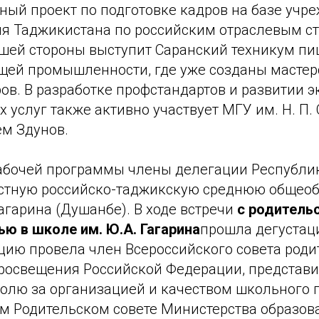
ный проект по подготовке кадров на базе учр
я Таджикистана по российским отраслевым ст
ашей стороны выступит Саранский техникум пи
ей промышленности, где уже созданы мастер
ов. В разработке профстандартов и развитии э
 услуг также активно участвует МГУ им. Н. П. О
ем Здунов.
абочей программы члены делегации Республи
стную российско-таджикскую среднюю общео
агарина (Душанбе). В ходе встречи
с родитель
ю в школе им. Ю.А. Гагарина
прошла дегустац
цию провела член Всероссийского совета роди
росвещения Российской Федерации, представи
ролю за организацией и качеством школьного 
м Родительском совете Министерства образов